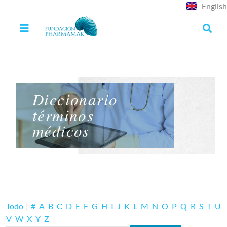
English
Diccionario
términos
médicos
Todo
|
#
A
B
C
D
E
F
G
H
I
J
K
L
M
N
O
P
Q
R
S
T
U
V
W
X
Y
Z