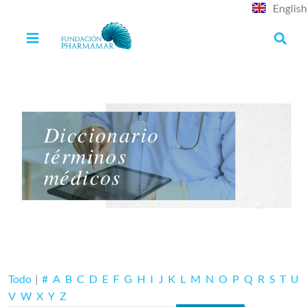
English
Diccionario
términos
médicos
Todo
|
#
A
B
C
D
E
F
G
H
I
J
K
L
M
N
O
P
Q
R
S
T
U
V
W
X
Y
Z