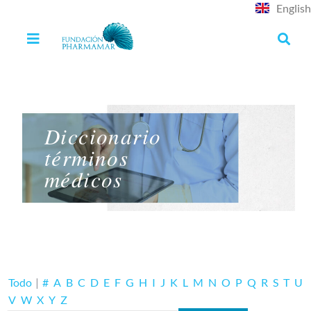
English
Diccionario
términos
médicos
Todo
|
#
A
B
C
D
E
F
G
H
I
J
K
L
M
N
O
P
Q
R
S
T
U
V
W
X
Y
Z