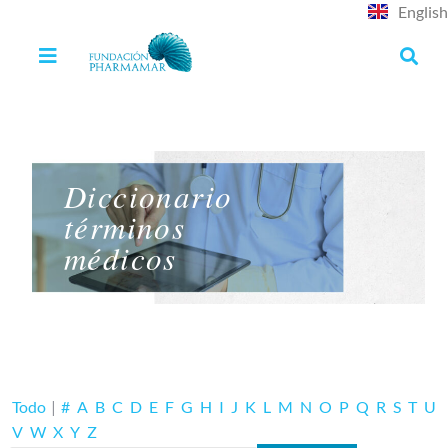
English
Diccionario
términos
médicos
Todo
|
#
A
B
C
D
E
F
G
H
I
J
K
L
M
N
O
P
Q
R
S
T
U
V
W
X
Y
Z