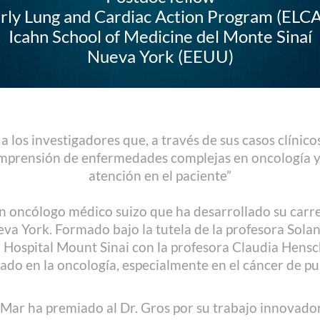
rly Lung and Cardiac Action Program (ELC
Icahn School of Medicine del Monte Sinaí
Nueva York (EEUU)
 los investigadores que, a través de sus casos clínic
omprensión de enfermedades complejas en oncología y v
atención en el paciente”
 un oncólogo médico suizo que ha desarrollado su carre
ueva York. Formado bajo la tutela de la profesora Sola
 Hospital Mount Sinai con la profesora Claudia Hensc
ado en la oncología, especialmente en el cáncer de p
ar ha premiado al Dr. Gros por su trabajo innovador 