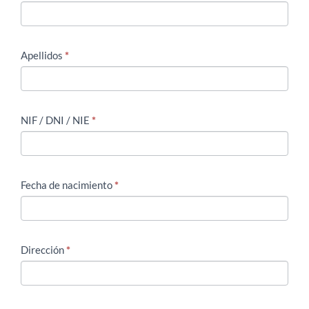
campo
en
blanco.
Apellidos
*
NIF / DNI / NIE
*
Fecha de nacimiento
*
Dirección
*